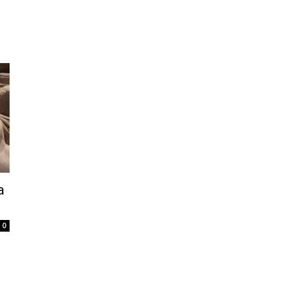
Home
Tatuagem
Piercing
Listas
a
0