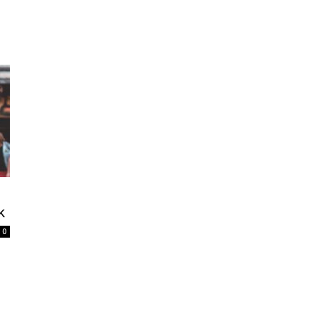
Home
Tatuagem
Piercing
Listas
k
0