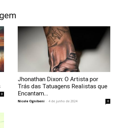
uagem
Home
Tatuagem
Piercing
Listas
Jhonathan Dixon: O Artista por
s
Trás das Tatuagens Realistas que
Encantam...
0
Nicole Ognibeni
-
4 de junho de 2024
0