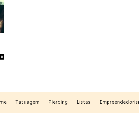
0
me
Tatuagem
Piercing
Listas
Empreendedori