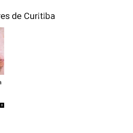
es de Curitiba
Home
Tatuagem
Piercing
Listas
a
0