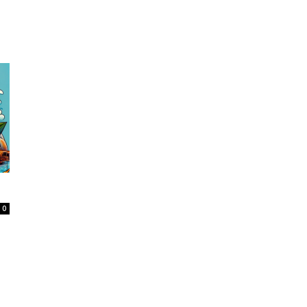
Home
Tatuagem
Piercing
Listas
0