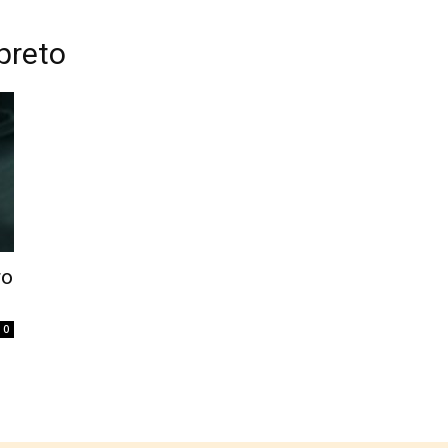
preto
Home
Tatuagem
Piercing
Listas
ro
0