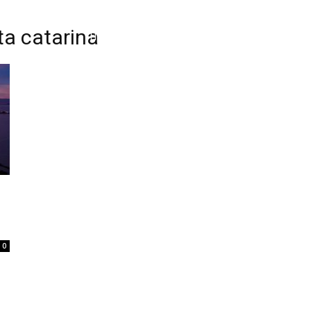
a catarina
Home
Tatuagem
Piercing
Listas
0