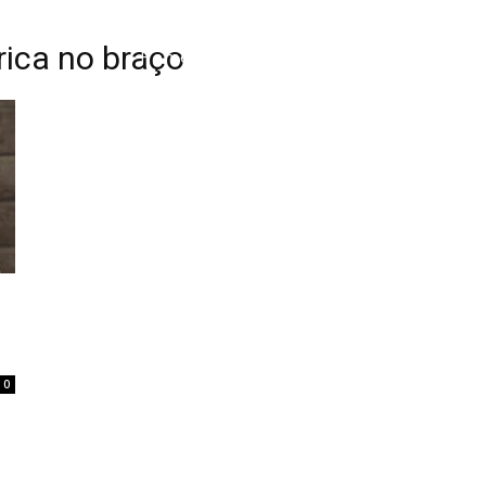
ica no braço
Home
Tatuagem
Piercing
Listas
0