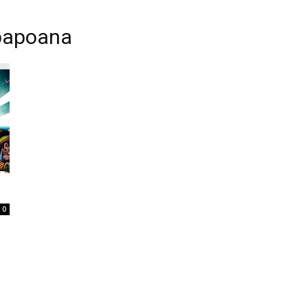
abapoana
Home
Tatuagem
Piercing
Listas
0