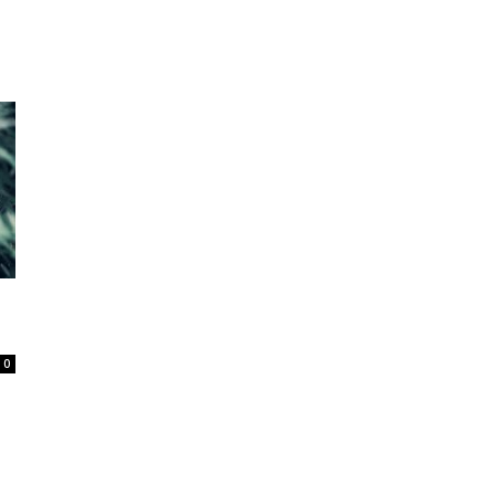
Home
Tatuagem
Piercing
Listas
0