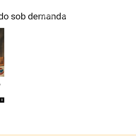
údo sob demanda
Home
Tatuagem
Piercing
Listas
o
0