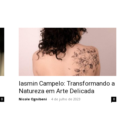
Home
Tatuagem
Piercing
Listas
o
Iasmin Campelo: Transformando a
Natureza em Arte Delicada
Nicole Ognibeni
-
4 de julho de 2023
0
0