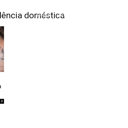
olência doméstica
Home
Tatuagem
Piercing
Listas
a
0