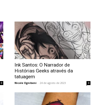
Home
Tatuagem
Piercing
Listas
Ink Santos: O Narrador de
Histórias Geeks através da
tatuagem
Nicole Ognibeni
-
24 de agosto de 2023
0
0