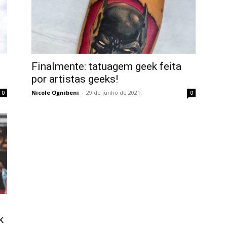
Finalmente: tatuagem geek feita
por artistas geeks!
Nicole Ognibeni
-
29 de junho de 2021
0
0
k