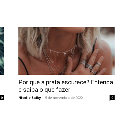
Home
Tatuagem
Piercing
Listas
Por que a prata escurece? Entenda
e saiba o que fazer
Nicolle Balby
-
5 de novembro de 2020
0
0