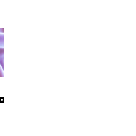
Home
Tatuagem
Piercing
Listas
0