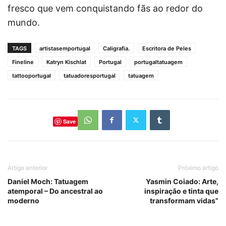
fresco que vem conquistando fãs ao redor do
mundo.
TAGS
artistasemportugal
Caligrafia.
Escritora de Peles
Fineline
Katryn Kischlat
Portugal
portugaltatuagem
tattooportugal
tatuadoresportugal
tatuagem
Save
Artigo anterior
Próximo artigo
Daniel Moch: Tatuagem
Yasmin Coiado: Arte,
atemporal – Do ancestral ao
inspiração e tinta que
moderno
transformam vidas”