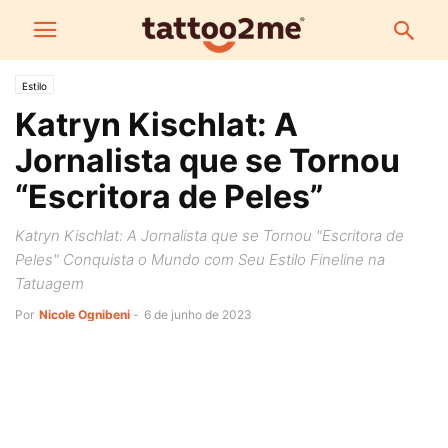
Estilo
Katryn Kischlat: A
Jornalista que se Tornou
“Escritora de Peles”
Katryn Kischlat: A Jornalista que se Tornou "Escritora de
Peles" Conquista o Mundo com Seu Estilo Fineline na
Tatuagem
Por
Nicole Ognibeni
-
6 de junho de 2023