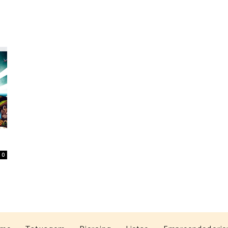
Home
Tatuagem
Piercing
Listas
0