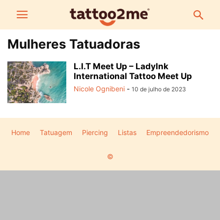
Mulheres Tatuadoras
L.I.T Meet Up – LadyInk
International Tattoo Meet Up
Nicole Ognibeni
-
10 de julho de 2023
Home
Tatuagem
Piercing
Listas
Empreendedorismo
©