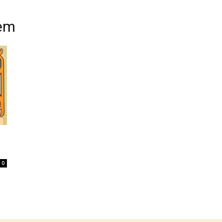
em
Home
Tatuagem
Piercing
Listas
0