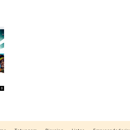
Home
Tatuagem
Piercing
Listas
0