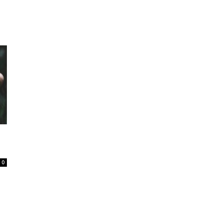
Home
Tatuagem
Piercing
Listas
0