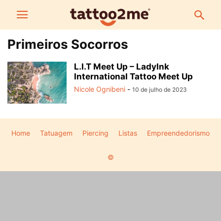
Primeiros Socorros
L.I.T Meet Up – LadyInk
International Tattoo Meet Up
Nicole Ognibeni
-
10 de julho de 2023
Home
Tatuagem
Piercing
Listas
Empreendedorismo
©