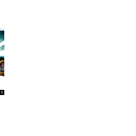
Home
Tatuagem
Piercing
Listas
0