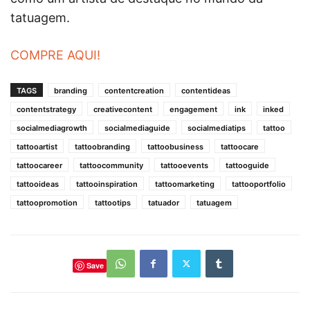
tatuagem.
COMPRE AQUI!
TAGS
branding
contentcreation
contentideas
contentstrategy
creativecontent
engagement
ink
inked
socialmediagrowth
socialmediaguide
socialmediatips
tattoo
tattooartist
tattoobranding
tattoobusiness
tattoocare
tattoocareer
tattoocommunity
tattooevents
tattooguide
tattooideas
tattooinspiration
tattoomarketing
tattooportfolio
tattoopromotion
tattootips
tatuador
tatuagem
Save