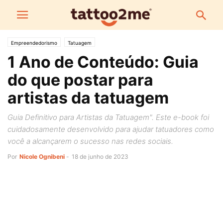
Empreendedorismo
Tatuagem
1 Ano de Conteúdo: Guia
do que postar para
artistas da tatuagem
Guia Definitivo para Artistas da Tatuagem". Este e-book foi
cuidadosamente desenvolvido para ajudar tatuadores como
você a alcançarem o sucesso nas redes sociais.
Por
Nicole Ognibeni
-
18 de junho de 2023