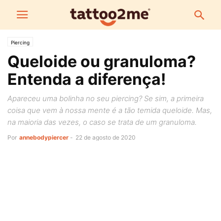
Piercing
Queloide ou granuloma?
Entenda a diferença!
Apareceu uma bolinha no seu piercing? Se sim, a primeira
coisa que vem à nossa mente é a tão temida queloide. Mas,
na maioria das vezes, o caso se trata de um granuloma.
Por
annebodypiercer
-
22 de agosto de 2020