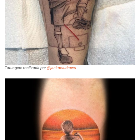
Tatuagem realizada por
@jacknealdraws