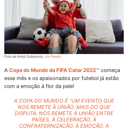
Foto de Ketut Subiyanto,
via Pexels
A
Copa do Mundo da FIFA Catar 2022™
começa
esse mês e os apaixonados por futebol já estão
com a emoção à flor da pele!
A COPA DO MUNDO É “UM EVENTO QUE
NOS REMETE À UNIÃO. MAIS DO QUE
DISPUTA, NOS REMETE À UNIÃO ENTRE
PAÍSES, À CELEBRAÇÃO, À
CONFRATERNIZAÇÃO, À EMOÇÃO, A