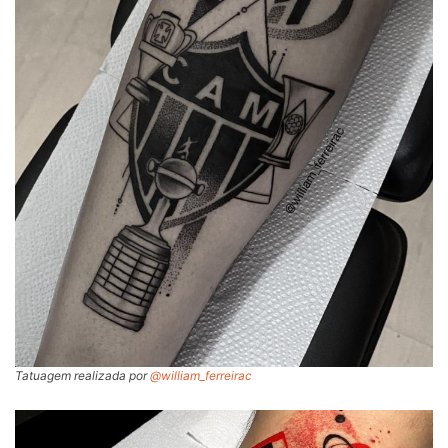
Tatuagem realizada por
@william_ferreirac