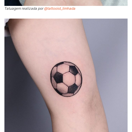
Tatuagem realizada por
@tattooist_limhada