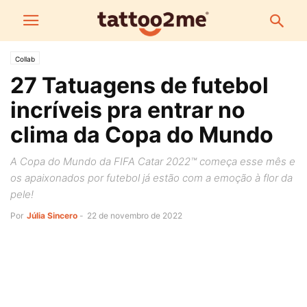
Collab
27 Tatuagens de futebol
incríveis pra entrar no
clima da Copa do Mundo
A Copa do Mundo da FIFA Catar 2022™ começa esse mês e
os apaixonados por futebol já estão com a emoção à flor da
pele!
Por
Júlia Sincero
-
22 de novembro de 2022