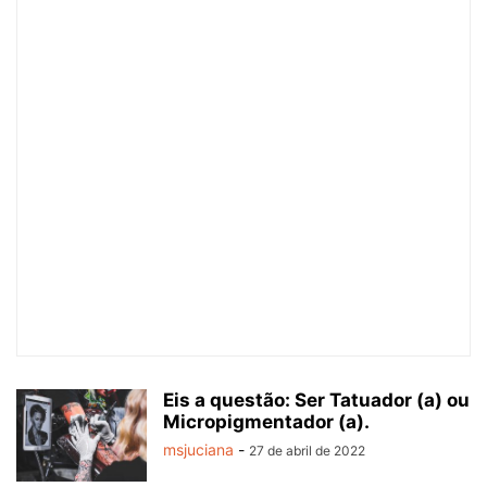
Eis a questão: Ser Tatuador (a) ou
Micropigmentador (a).
msjuciana
-
27 de abril de 2022