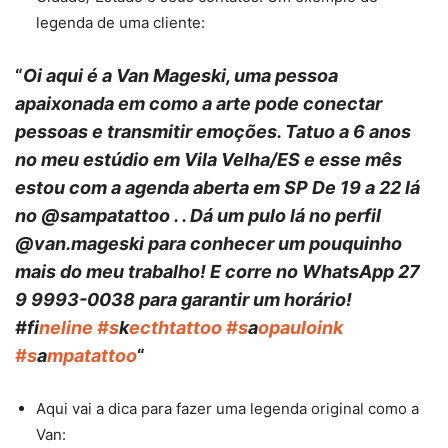
legenda de uma cliente:
“
Oi aqui é a Van Mageski, uma pessoa
apaixonada em como a arte pode conectar
pessoas e transmitir emoções. Tatuo a 6 anos
no meu estúdio em Vila Velha/ES e esse mês
estou com a agenda aberta em SP De 19 a 22 lá
no @sampatattoo . . Dá um pulo lá no perfil
@van.mageski para conhecer um pouquinho
mais do meu trabalho! E corre no WhatsApp 27
9 9993-0038 para garantir um horário!
#fi
neline #s
k
ecthtattoo #s
a
opauloink
#s
a
mpatattoo
“
Aqui vai a dica para fazer uma legenda original como a
Van: