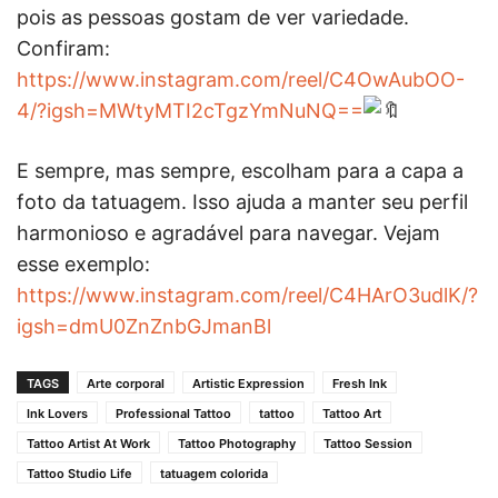
pois as pessoas gostam de ver variedade.
Confiram:
https://www.instagram.com/reel/C4OwAubOO-
4/?igsh=MWtyMTI2cTgzYmNuNQ==
E sempre, mas sempre, escolham para a capa a
foto da tatuagem. Isso ajuda a manter seu perfil
harmonioso e agradável para navegar. Vejam
esse exemplo:
https://www.instagram.com/reel/C4HArO3udlK/?
igsh=dmU0ZnZnbGJmanBl
TAGS
Arte corporal
Artistic Expression
Fresh Ink
Ink Lovers
Professional Tattoo
tattoo
Tattoo Art
Tattoo Artist At Work
Tattoo Photography
Tattoo Session
Tattoo Studio Life
tatuagem colorida