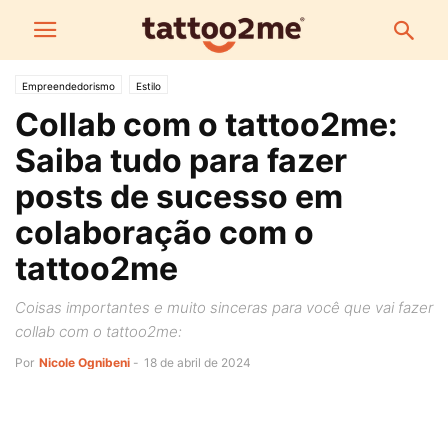
Empreendedorismo
Estilo
Collab com o tattoo2me:
Saiba tudo para fazer
posts de sucesso em
colaboração com o
tattoo2me
Coisas importantes e muito sinceras para você que vai fazer
collab com o tattoo2me:
Por
Nicole Ognibeni
-
18 de abril de 2024