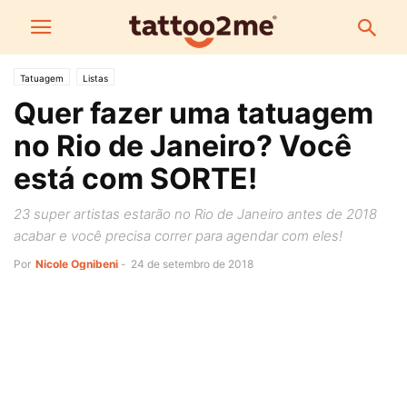
Tatuagem
Listas
Quer fazer uma tatuagem
no Rio de Janeiro? Você
está com SORTE!
23 super artistas estarão no Rio de Janeiro antes de 2018
acabar e você precisa correr para agendar com eles!
Por
Nicole Ognibeni
-
24 de setembro de 2018