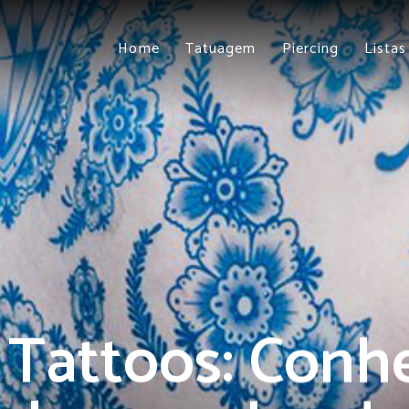
Home
Tatuagem
Piercing
Listas
 Tattoos: Conh