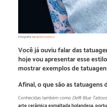
Fotografia via
@tattooednow
Você já ouviu falar das tatuag
hoje vou apresentar esse esti
mostrar exemplos de tatuagens
Afinal, o que são as tatuagens 
Conhecidas também como
Delft Blue Tattoo
arte cerâmica esmaltada holandesa, portu