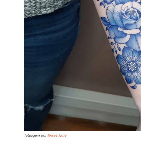
Tatuagem por
@wee_lucie