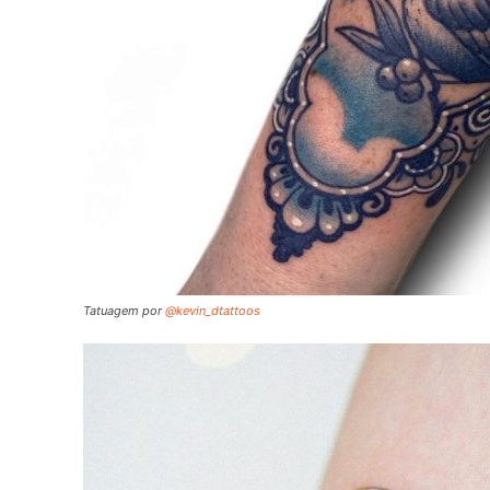
Tatuagem por
@kevin_dtattoos