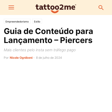
Empreendedorismo
Estilo
Guia de Conteúdo para
Lançamento – Piercers
Mais clientes pelo insta sem tráfego pago
Por
Nicole Ognibeni
-
8 de julho de 2024