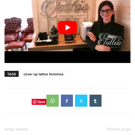
TAGS
cover up tattoo feminina
Save
Artigo anterior
Próximo artigo