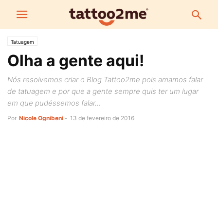
Tatuagem
Olha a gente aqui!
Nós resolvemos criar o Blog Tattoo2me pois amamos falar
de tatuagem e por que a gente sempre quis ter um lugar
em que pudéssemos falar…
Por
Nicole Ognibeni
-
13 de fevereiro de 2016