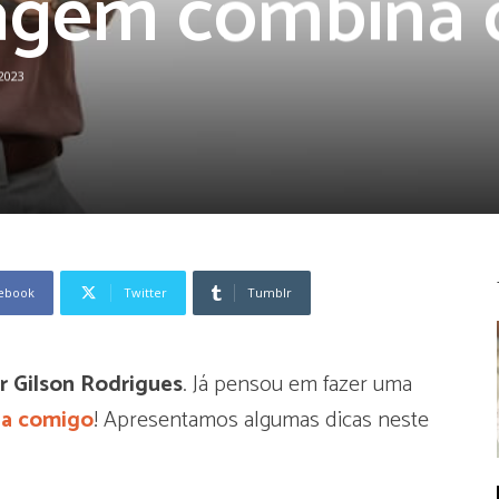
agem combina 
2023
ebook
Twitter
Tumblr
or Gilson Rodrigues
. Já pensou em fazer uma
na comigo
! Apresentamos algumas dicas neste