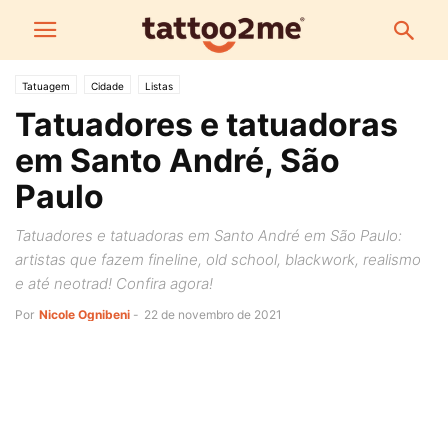
Tatuagem
Cidade
Listas
Tatuadores e tatuadoras
em Santo André, São
Paulo
Tatuadores e tatuadoras em Santo André em São Paulo:
artistas que fazem fineline, old school, blackwork, realismo
e até neotrad! Confira agora!
Por
Nicole Ognibeni
-
22 de novembro de 2021