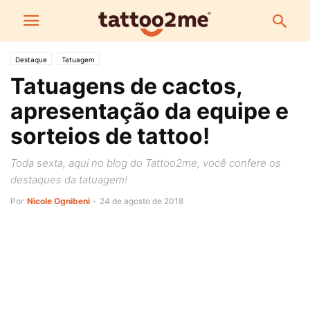
Destaque
Tatuagem
Tatuagens de cactos,
apresentação da equipe e
sorteios de tattoo!
Toda sexta, aqui no blog do Tattoo2me, você confere os
destaques da tatuagem!
Por
Nicole Ognibeni
-
24 de agosto de 2018