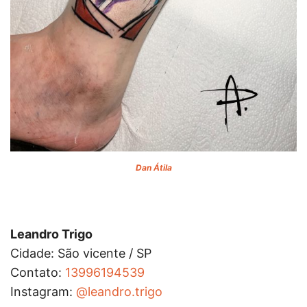
Dan Átila
Leandro Trigo
Cidade: São vicente / SP
Contato:
13996194539
Instagram:
@leandro.trigo