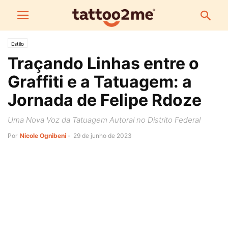
Estilo
Traçando Linhas entre o
Graffiti e a Tatuagem: a
Jornada de Felipe Rdoze
Uma Nova Voz da Tatuagem Autoral no Distrito Federal
Por
Nicole Ognibeni
-
29 de junho de 2023