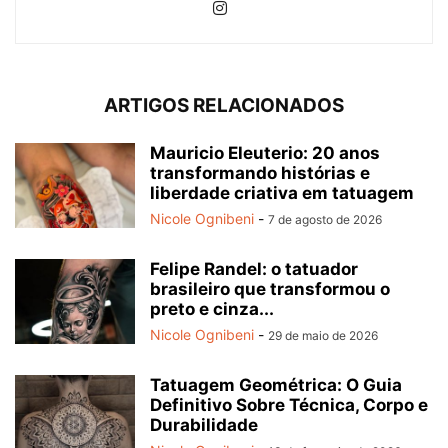
ARTIGOS RELACIONADOS
Mauricio Eleuterio: 20 anos
transformando histórias e
liberdade criativa em tatuagem
Nicole Ognibeni
-
7 de agosto de 2026
Felipe Randel: o tatuador
brasileiro que transformou o
preto e cinza...
Nicole Ognibeni
-
29 de maio de 2026
Tatuagem Geométrica: O Guia
Definitivo Sobre Técnica, Corpo e
Durabilidade