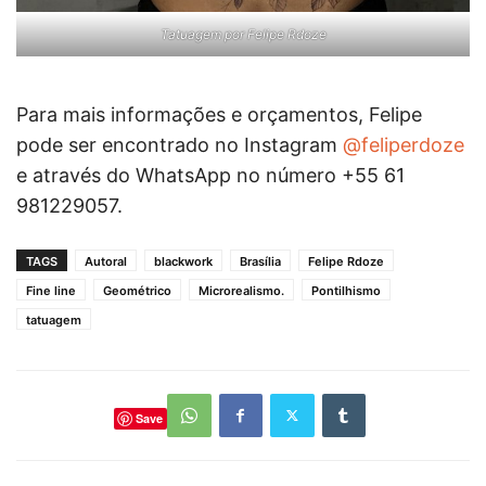
Tatuagem por Felipe Rdoze
Para mais informações e orçamentos, Felipe
pode ser encontrado no Instagram
@feliperdoze
e através do WhatsApp no número +55 61
981229057.
TAGS
Autoral
blackwork
Brasília
Felipe Rdoze
Fine line
Geométrico
Microrealismo.
Pontilhismo
tatuagem
Save