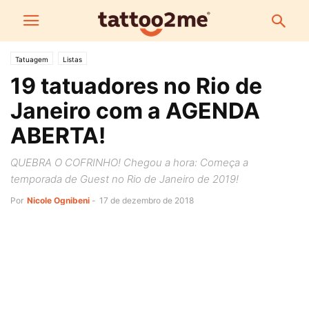
Tatuagem
Listas
19 tatuadores no Rio de
Janeiro com a AGENDA
ABERTA!
QUEBRA O COFRINHO! Chegou a hora: Começa a
temporada de Guest no Rio de Janeiro de 2019!
Por
Nicole Ognibeni
-
17 de dezembro de 2018