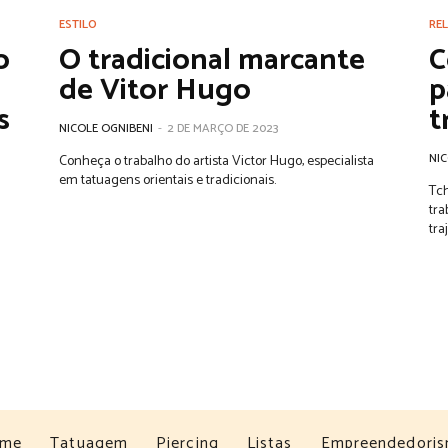
ESTILO
REL
o
O tradicional marcante
C
de Vitor Hugo
p
s
t
NICOLE OGNIBENI
-
2 DE MARÇO DE 2023
NIC
Conheça o trabalho do artista Victor Hugo, especialista
em tatuagens orientais e tradicionais.
Tch
tra
tra
me
Tatuagem
Piercing
Listas
Empreendedori