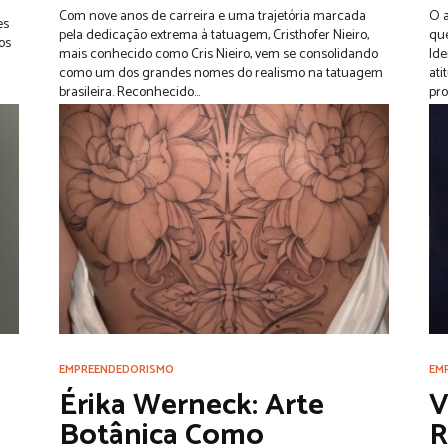
Com nove anos de carreira e uma trajetória marcada
O a
es
pela dedicação extrema à tatuagem, Cristhofer Nieiro,
que
os
mais conhecido como Cris Nieiro, vem se consolidando
Ide
como um dos grandes nomes do realismo na tatuagem
ati
brasileira. Reconhecido...
pro
EMPREENDEDORISMO
EM
Érika Werneck: Arte
V
Botânica Como
R