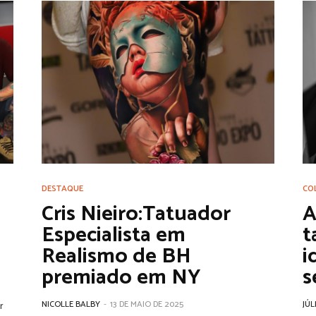
DESTAQUE
CO
Cris Nieiro:Tatuador
A
Especialista em
t
Realismo de BH
i
premiado em NY
s
NICOLLE BALBY
-
13 DE MAIO DE 2025
JÚL
r