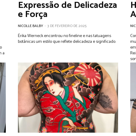
Expressão de Delicadeza
H
e Força
A
NICOLLE BALBY
-
3 DE FEVEREIRO DE 2025
NIC
Érika Werneck encontrou no fineline e nas tatuagens
Com
botânicas um estilo que reflete delicadeza e significado.
mun
do
em o
Re