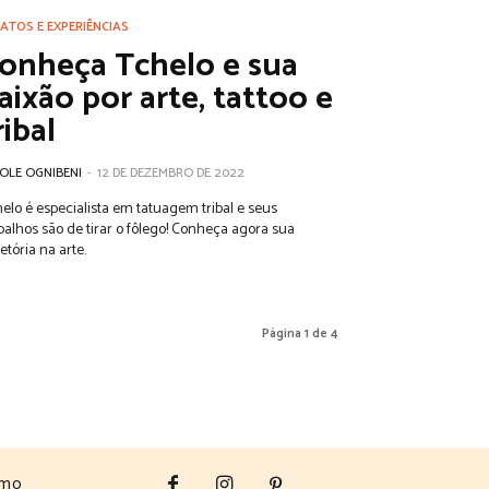
ATOS E EXPERIÊNCIAS
onheça Tchelo e sua
aixão por arte, tattoo e
ribal
OLE OGNIBENI
-
12 DE DEZEMBRO DE 2022
elo é especialista em tatuagem tribal e seus
balhos são de tirar o fôlego! Conheça agora sua
jetória na arte.
Página 1 de 4
smo