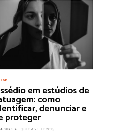
LLAB
ssédio em estúdios de
atuagem: como
dentificar, denunciar e
e proteger
IA SINCERO
-
30 DE ABRIL DE 2025