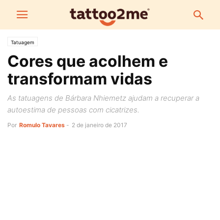
Tatuagem
Cores que acolhem e
transformam vidas
As tatuagens de Bárbara Nhiemetz ajudam a recuperar a
autoestima de pessoas com cicatrizes.
Por
Romulo Tavares
-
2 de janeiro de 2017