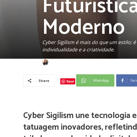
Futurístic
Moderno
Cyber Sigilism é mais do que um estilo;
individualidade e a criatividade.
-
Nicole Ognibeni
29 de setembro de 2023
WhatsApp
Fac
Share
Save
Cyber Sigilism une tecnologia 
tatuagem inovadores, refletind