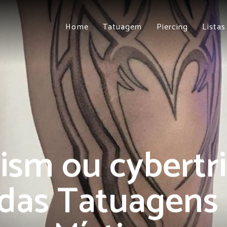
Home
Tatuagem
Piercing
Listas
lism ou cybertri
das Tatuagens