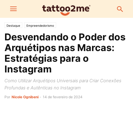
Destaque
Empreendedorismo
Desvendando o Poder dos
Arquétipos nas Marcas:
Estratégias para o
Instagram
Como Utilizar Arquétipos Universais para Criar Conexões
Profundas e Autênticas no Instagram
Por
Nicole Ognibeni
-
14 de fevereiro de 2024