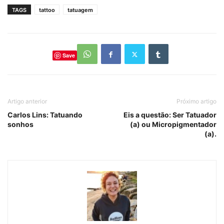
TAGS
tattoo
tatuagem
Save
Artigo anterior
Próximo artigo
Carlos Lins: Tatuando
Eis a questão: Ser Tatuador
sonhos
(a) ou Micropigmentador
(a).