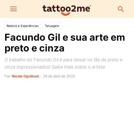
Relatos e Experiências
Tatuagem
Facundo Gil e sua arte em
preto e cinza
O trabalho do Facundo Gil é para deixar os fãs de preto e
cinza impressionados! Saiba mais sobre o artista.
Por
Nicole Ognibeni
-
26 de abril de 2022