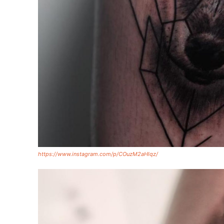
https://www.instagram.com/p/COuzM2aHlqz/