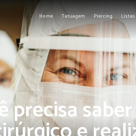
Home
Tatuagem
Piercing
Listas
 precisa saber
irúrgico e real