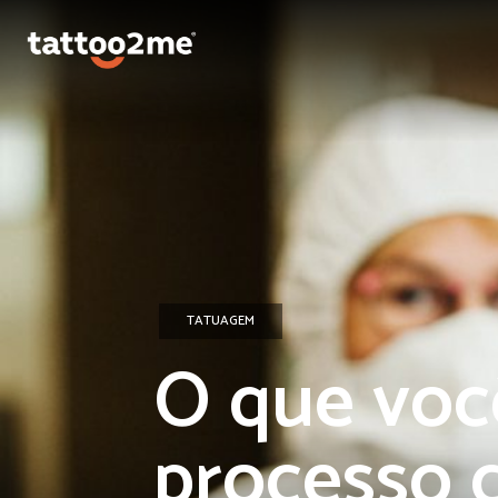
TATUAGEM
O que você
processo c