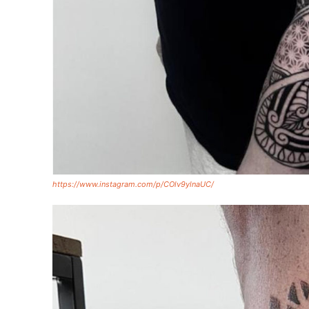
https://www.instagram.com/p/COlv9ylnaUC/