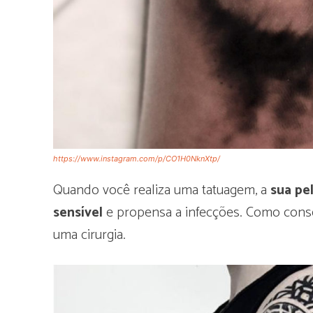
https://www.instagram.com/p/CO1H0NknXtp/
Quando você realiza uma tatuagem, a
sua pe
sensível
e propensa a infecções. Como conse
uma cirurgia.