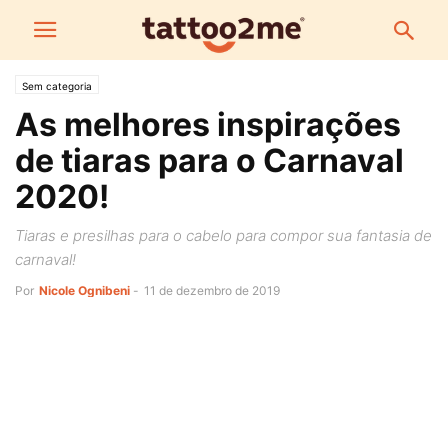
Sem categoria
As melhores inspirações
de tiaras para o Carnaval
2020!
Tiaras e presilhas para o cabelo para compor sua fantasia de
carnaval!
Por
Nicole Ognibeni
-
11 de dezembro de 2019