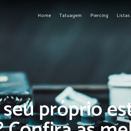
Home
Tatuagem
Piercing
Listas
 seu próprio es
 Confira as me