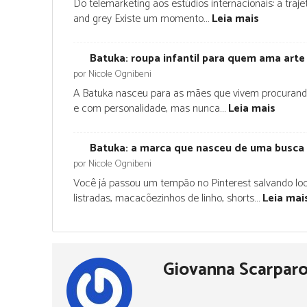
Do telemarketing aos estúdios internacionais: a traj
:
and grey Existe um momento…
Leia mais
F
e
Batuka: roupa infantil para quem ama arte
l
por Nicole Ognibeni
i
p
A Batuka nasceu para as mães que vivem procurando aq
e
:
e com personalidade, mas nunca…
Leia mais
R
B
a
a
n
Batuka: a marca que nasceu de uma busca 
t
d
por Nicole Ognibeni
u
e
k
Você já passou um tempão no Pinterest salvando loo
l
a
listradas, macacõezinhos de linho, shorts…
Leia mai
:
:
o
r
t
o
a
u
t
Giovanna Scarpar
p
u
a
a
i
d