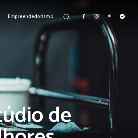
Empreendedorismo
túdio de
lhores