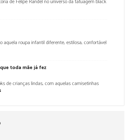
etória de Felipe Randel no universo da tatuagem black
uela roupa infantil diferente, estilosa, confortável
que toda mãe já fez
ks de crianças lindas, com aquelas camisetinhas
:
s
B
a
t
u
o
k
a
: