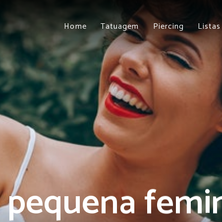
Home
Tatuagem
Piercing
Listas
pequena femin