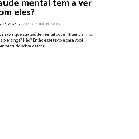
aúde mental tem a ver
om eles?
CIA PIERCER
-
20 DE ABRIL DE 2020
ê sabia que sua saúde mental pode influenciar nos
s piercings? Não? Então esse texto é para você
ender tudo sobre o tema!