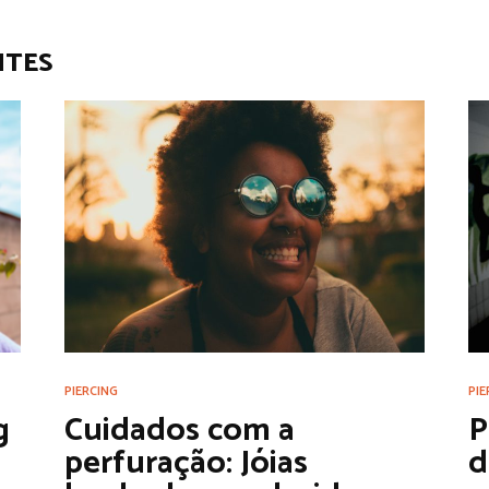
NTES
PIERCING
PIE
g
Cuidados com a
P
perfuração: Jóias
d