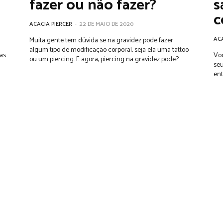
fazer ou não fazer?
s
c
ACACIA PIERCER
-
22 DE MAIO DE 2020
ACA
Muita gente tem dúvida se na gravidez pode fazer
algum tipo de modificação corporal, seja ela uma tattoo
as
Voc
ou um piercing. E agora, piercing na gravidez pode?
seu
ent