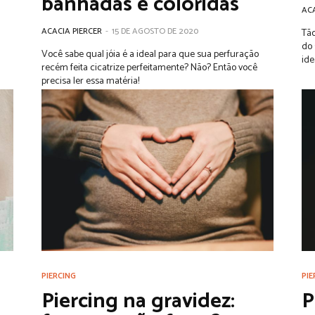
banhadas e coloridas
ACA
ACACIA PIERCER
-
15 DE AGOSTO DE 2020
Tão
do 
Você sabe qual jóia é a ideal para que sua perfuração
ide
recém feita cicatrize perfeitamente? Não? Então você
precisa ler essa matéria!
PIERCING
PIE
Piercing na gravidez:
P